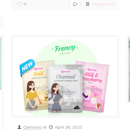
0
0
Read more
Qiansoto
at
April 28, 2023