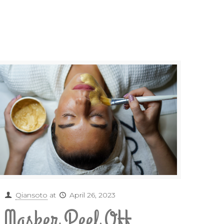
Qiansoto
at
April 26, 2023
Masker Peel Off