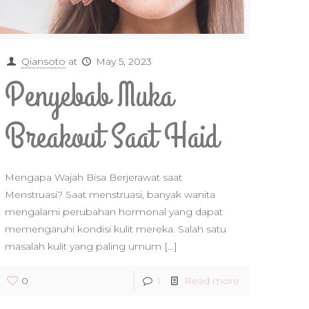
Qiansoto
at
May 5, 2023
Penyebab Muka
Breakout Saat Haid
Mengapa Wajah Bisa Berjerawat saat
Menstruasi? Saat menstruasi, banyak wanita
mengalami perubahan hormonal yang dapat
memengaruhi kondisi kulit mereka. Salah satu
masalah kulit yang paling umum
[…]
0
1
Read more