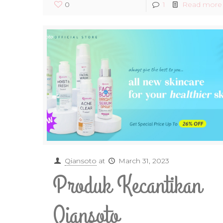
0
1
Read more
Qiansoto
at
March 31, 2023
Produk Kecantikan
Qiansoto