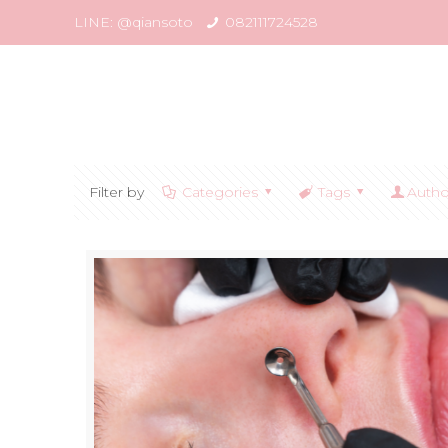
LINE: @qiansoto
082111724528
Filter by
Categories
Tags
Autho