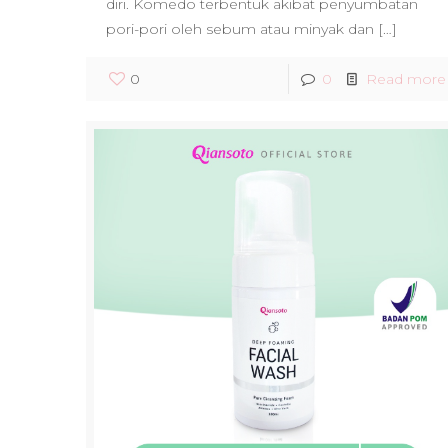
diri. Komedo terbentuk akibat penyumbatan
pori-pori oleh sebum atau minyak dan
[…]
0
0
Read more