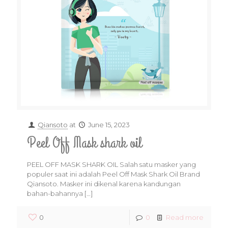
Qiansoto
at
June 15, 2023
Peel Off Mask shark oil
PEEL OFF MASK SHARK OIL Salah satu masker yang
populer saat ini adalah Peel Off Mask Shark Oil Brand
Qiansoto. Masker ini dikenal karena kandungan
bahan-bahannya
[…]
0
0
Read more