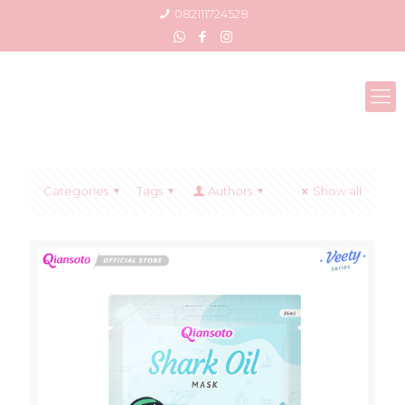
082111724528
Categories
Tags
Authors
Show all