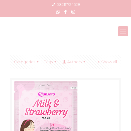
082111724528
Categories
Tags
Authors
Show all