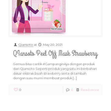
Qiansoto
at
May 20, 2021
QIansoto Peel Off Mask Strawberry
Semua bisa cantik #GampanginAja dengan produk
dari Qiansoto Seperti produk yang satu ini berbahan
dasar ekstrak buah strawberry serta di tambah
dengan susu murni membuat produk
[…]
0
0
Read more