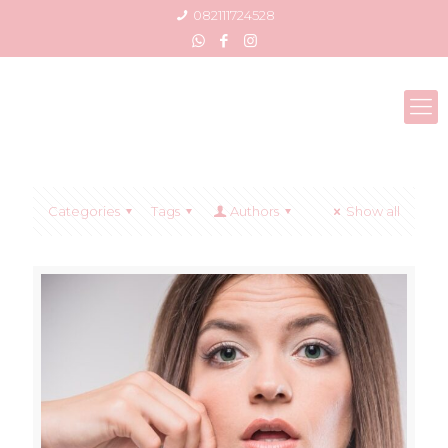
082111724528
Categories
Tags
Authors
Show all