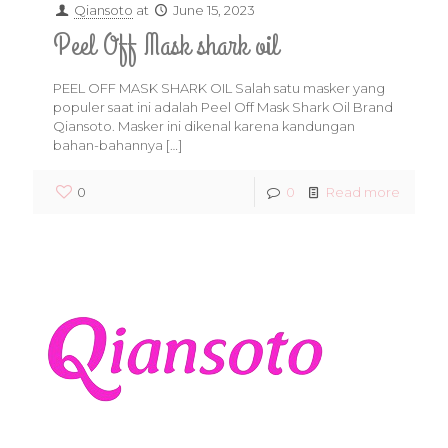
Qiansoto
at
June 15, 2023
Peel Off Mask shark oil
PEEL OFF MASK SHARK OIL Salah satu masker yang
populer saat ini adalah Peel Off Mask Shark Oil Brand
Qiansoto. Masker ini dikenal karena kandungan
bahan-bahannya
[…]
0
0
Read more