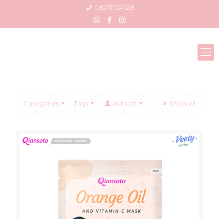
082111724528
Categories
Tags
Authors
Show all