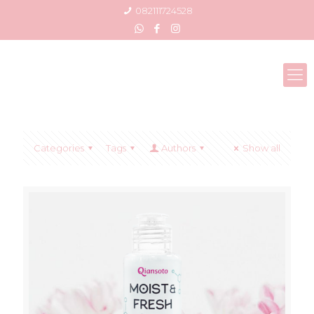
082111724528
Categories
Tags
Authors
Show all