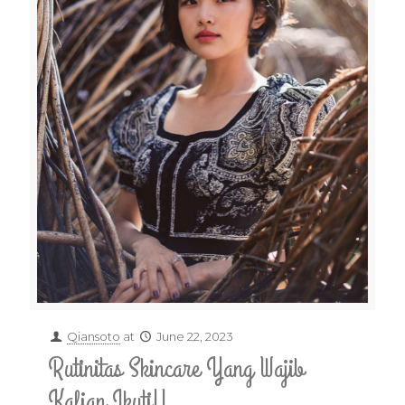
Qiansoto
at
June 22, 2023
Rutinitas Skincare Yang Wajib
Kalian Ikuti!!