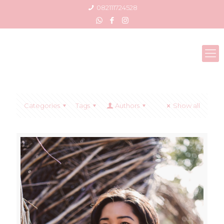
082111724528
Categories
Tags
Authors
Show all