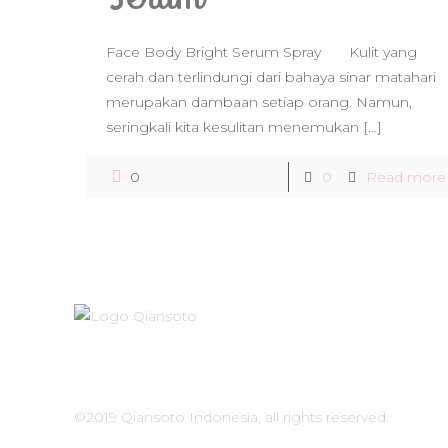
Face Body Bright Serum Spray Kulit yang
cerah dan terlindungi dari bahaya sinar matahari
merupakan dambaan setiap orang. Namun,
seringkali kita kesulitan menemukan
[…]
0
0
Read more
©2019 Qiansoto Indonesia, all rights reserved.