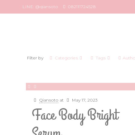
LINE: @qiansoto
082111724528
Filter by
Categories
Tags
Autho
Qiansoto
at
May 17, 2023
Face Body Bright
Serum