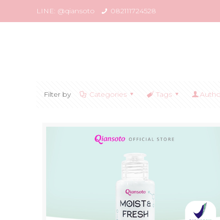
LINE: @qiansoto
082111724528
Filter by
Categories
Tags
Autho