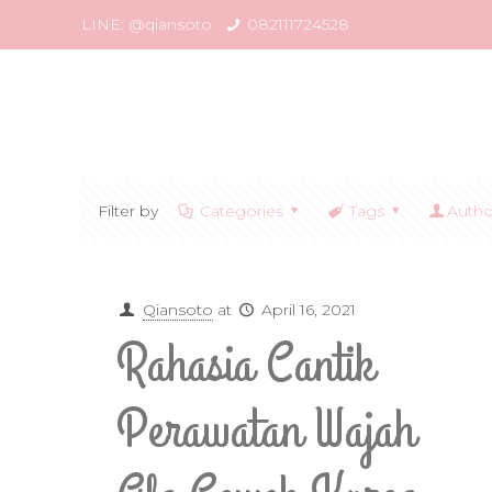
LINE: @qiansoto
082111724528
Filter by
Categories
Tags
Autho
Qiansoto
at
April 16, 2021
Rahasia Cantik
Perawatan Wajah