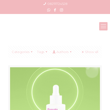
082111724528
Categories
Tags
Authors
Show all