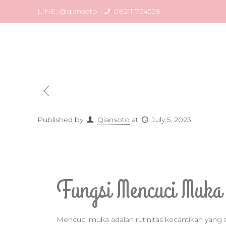
LINE: @qiansoto
082111724528
Published by
Qiansoto
at
July 5, 2023
Fungsi Mencuci Muk
Mencuci muka adalah rutinitas kecantikan yang 