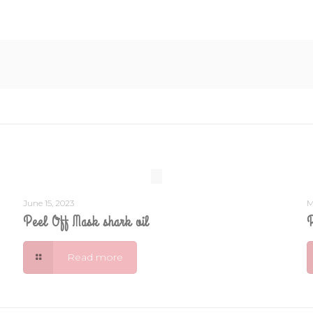
June 15, 2023
M
Peel Off Mask shark oil
P
Read more