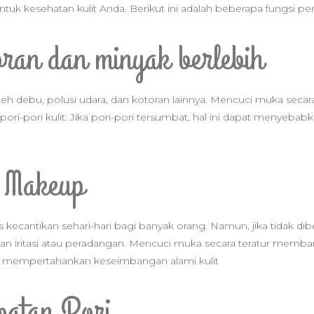
untuk kesehatan kulit Anda. Berikut ini adalah beberapa fungsi 
oran dan minyak berlebih
 oleh debu, polusi udara, dan kotoran lainnya. Mencuci muka se
i-pori kulit. Jika pori-pori tersumbat, hal ini dapat menyeba
a Makeup
kecantikan sehari-hari bagi banyak orang. Namun, jika tidak di
iritasi atau peradangan. Mencuci muka secara teratur memba
 mempertahankan keseimbangan alami kulit
atan Pori