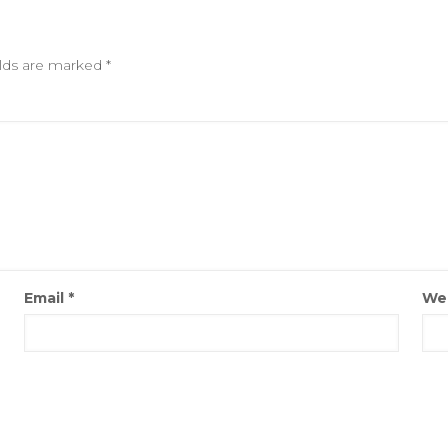
elds are marked
*
Email
*
We