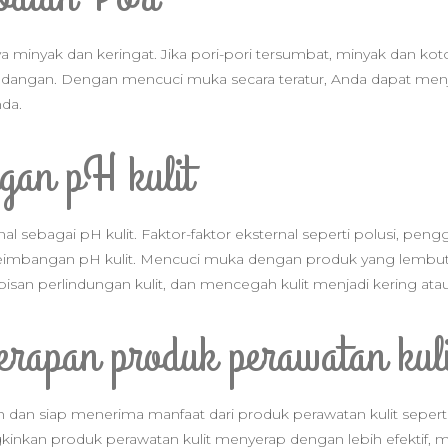
nya minyak dan keringat. Jika pori-pori tersumbat, minyak dan ko
gan. Dengan mencuci muka secara teratur, Anda dapat menjag
da.
gan pH kulit
nal sebagai pH kulit. Faktor-faktor eksternal seperti polusi, pe
eimbangan pH kulit. Mencuci muka dengan produk yang lem
san perlindungan kulit, dan mencegah kulit menjadi kering ata
erapan produk perawatan kuli
ih dan siap menerima manfaat dari produk perawatan kulit seper
nkan produk perawatan kulit menyerap dengan lebih efektif, mem