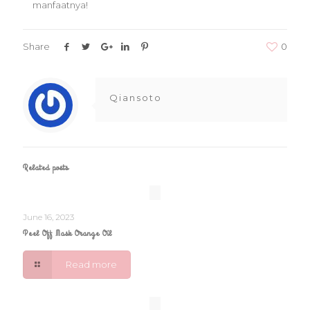
manfaatnya!
Share
0
Qiansoto
Related posts
June 16, 2023
Peel Off Mask Orange Oil
Read more