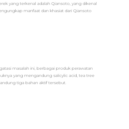
rek yang terkenal adalah Qiansoto, yang dikenal
n mengungkap manfaat dan khasiat dari Qiansoto
atasi masalah ini, berbagai produk perawatan
uknya yang mengandung salicylic acid, tea tree
andung tiga bahan aktif tersebut.