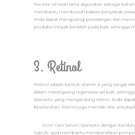
Tea tree oil telah lama digunakan sebagai bahan
membantu membunuh bakteri penyebab jerawat
Anda dapat mengurangi peradangan dan meredaka
produksi minyak berlebih pada kulit, sehingga m
3. Retinol
Retinol adalah bentuk vitamin A yang sangat ef
dalam merangsang regenerasi sel kulit, sehin
Qiansoto yang mengandung retinol, Anda dapat
keseluruhan. Retinol juga memiliki sifat antiok
Acne Care Serum Qiansoto dengan kandungan sali
Salicylic acid membantu membersihkan pori-pori