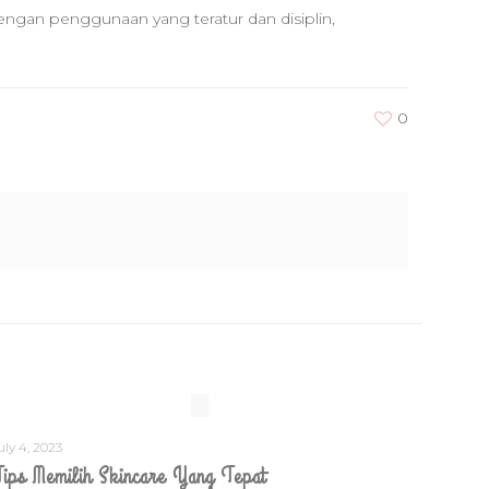
ngan penggunaan yang teratur dan disiplin,
0
uly 4, 2023
ips Memilih Skincare Yang Tepat